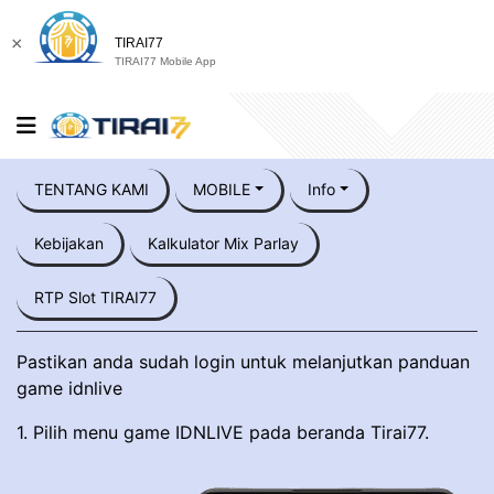
×
TIRAI77
TIRAI77 Mobile App
TENTANG KAMI
MOBILE
Info
Kebijakan
Kalkulator Mix Parlay
RTP Slot TIRAI77
Pastikan anda sudah login untuk melanjutkan panduan
game idnlive
1. Pilih menu game IDNLIVE pada beranda Tirai77.