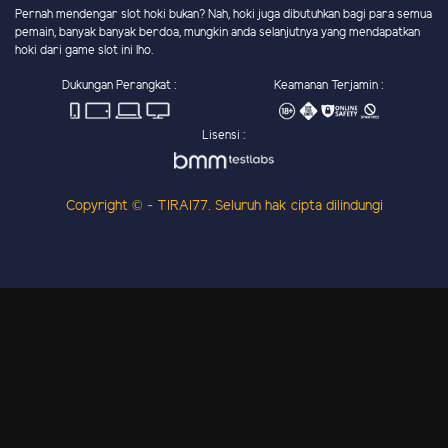
Pernah mendengar slot hoki bukan? Nah, hoki juga dibutuhkan bagi para semua
pemain, banyak banyak berdoa, mungkin anda selanjutnya yang mendapatkan
hoki dari game slot ini lho.
Dukungan Perangkat :
Keamanan Terjamin :
Lisensi :
Copyright © - TIRAI77. Seluruh hak cipta dilindungi