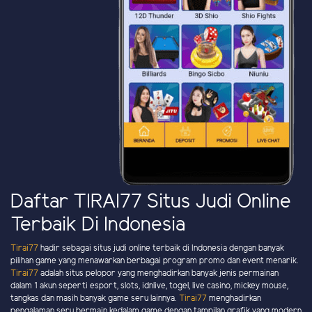
Daftar TIRAI77 Situs Judi Online
Terbaik Di Indonesia
Tirai77
hadir sebagai situs judi online terbaik di Indonesia dengan banyak
pilihan game yang menawarkan berbagai program promo dan event menarik.
Tirai77
adalah situs pelopor yang menghadirkan banyak jenis permainan
dalam 1 akun seperti esport, slots, idnlive, togel, live casino, mickey mouse,
tangkas dan masih banyak game seru lainnya.
Tirai77
menghadirkan
pengalaman seru bermain kedalam game dengan tampilan grafik yang modern